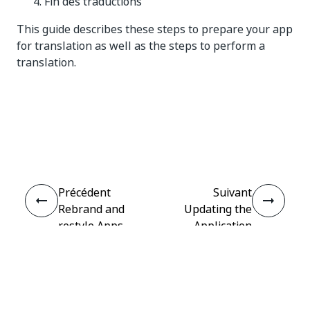
Fin des traductions
This guide describes these steps to prepare your app
for translation as well as the steps to perform a
translation.
Oui
Non
thumb_up
thumb_down
Précédent
Suivant
Rebrand and
Updating the
restyle Apps
Application
and Discovery
Settings
Accelerators