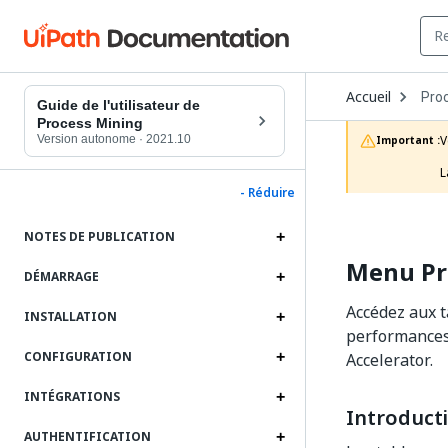
Ope
Accueil
Pro
Dro
Guide de l'utilisateur de
to
Process Mining
choo
Version autonome
·
2021.10
V
Important :
prod
L
- Réduire
NOTES DE PUBLICATION
Menu Pr
DÉMARRAGE
Accédez aux t
INSTALLATION
performances
CONFIGURATION
Accelerator.
INTÉGRATIONS
Introduct
AUTHENTIFICATION