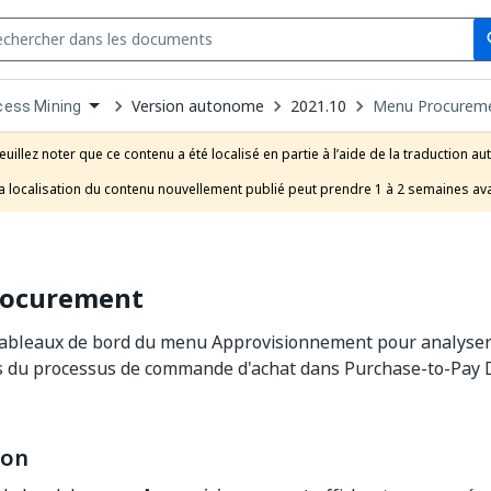
Se
s
n
Version autonome
2021.10
Menu Procurem
cess Mining
pdown
se
euillez noter que ce contenu a été localisé en partie à l’aide de la traduction au
uct
a localisation du contenu nouvellement publié peut prendre 1 à 2 semaines ava
ocurement
ableaux de bord du menu Approvisionnement pour analyser l
 du processus de commande d'achat dans Purchase-to-Pay 
ion