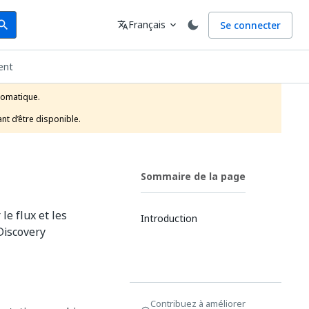
arch
Langue
Français
Se connecter
earch
translate
expand_more
ent
tomatique.

nt d’être disponible.
Sommaire de la page
e flux et les
Introduction
Discovery
Contribuez à améliorer