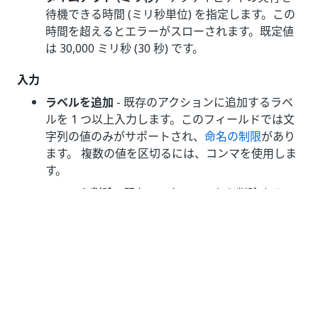
待機できる時間 (ミリ秒単位) を指定します。この
時間を超えるとエラーがスローされます。既定値
は 30,000 ミリ秒 (30 秒) です。
入力
ラベルを追加
- 既存のアクションに追加するラベ
ルを 1 つ以上入力します。このフィールドでは文
字列の値のみがサポートされ、
命名の制限
があり
ます。 複数の値を区切るには、コンマを使用しま
す。
ラベルを削除
- 既存のアクションから削除するラ
ベルを 1 つ以上入力します。入力するラベル名が
有効である必要があります (つまり、ラベルが
[タ
スク ID]
フィールドで表されるアクションに関連
付けられている必要があります)。このフィールド
は文字列の値のみをサポートします。複数の値を
区切るには、コンマを使用します。