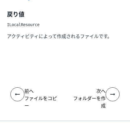
戻り値
ILocalResource
アクティビティによって作成されるファイルです。
いい
はい
thumb_up
thumb_down
え
前へ
次へ
ファイルをコピ
フォルダーを作
ー
成