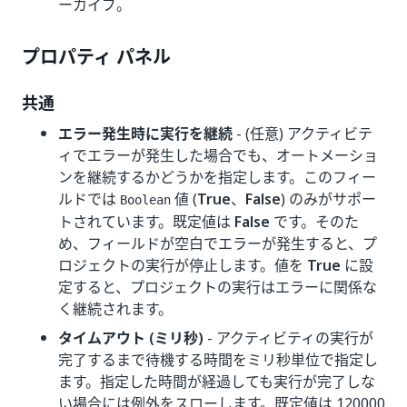
ーカイブ。
プロパティ パネル
共通
エラー発生時に実行を継続
- (任意) アクティビテ
ィでエラーが発生した場合でも、オートメーショ
ンを継続するかどうかを指定します。このフィー
ルドでは
値 (
True
、
False
) のみがサポー
Boolean
トされています。既定値は
False
です。そのた
め、フィールドが空白でエラーが発生すると、プ
ロジェクトの実行が停止します。値を
True
に設
定すると、プロジェクトの実行はエラーに関係な
く継続されます。
タイムアウト (ミリ秒)
- アクティビティの実行が
完了するまで待機する時間をミリ秒単位で指定し
ます。指定した時間が経過しても実行が完了しな
い場合には例外をスローします。既定値は 120000