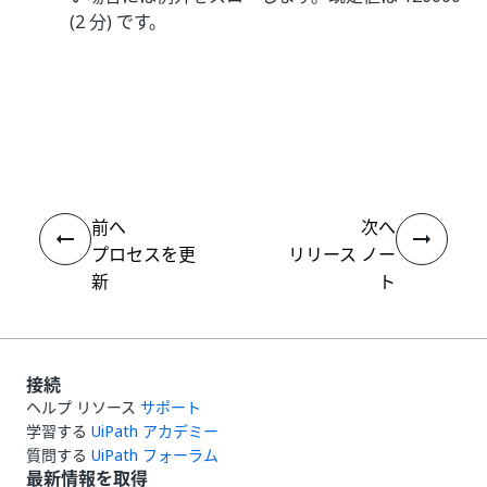
(2 分) です。
いい
はい
thumb_up
thumb_down
え
前へ
次へ
プロセスを更
リリース ノー
新
ト
接続
ヘルプ リソース
サポート
学習する
UiPath アカデミー
質問する
UiPath フォーラム
最新情報を取得