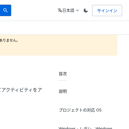
Search
言語
日本語
サインイン
search
translate
expand_more
りません。

目次
てアクティビティをア
説明
プロジェクトの対応 OS
Windows - レガシ、Windows