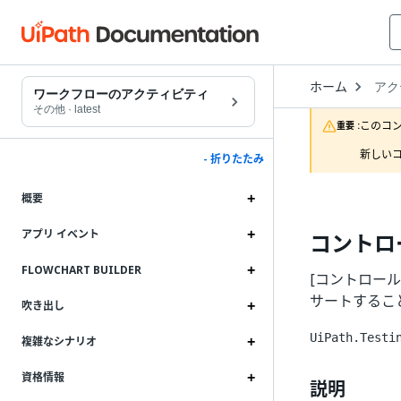
Open
ホーム
アク
Drop
ワークフローのアクティビティ
to
その他
·
latest
choo
このコ
重要 :
produ
新しいコ
- 折りたたみ
概要
アプリ イベント
コントロ
FLOWCHART BUILDER
[コントロー
サートするこ
吹き出し
UiPath.Testi
複雑なシナリオ
資格情報
説明