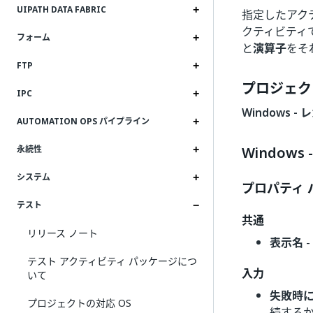
UIPATH DATA FABRIC
指定したアク
クティビティ
フォーム
と
演算子
をそ
FTP
プロジェク
IPC
Windows - 
AUTOMATION OPS パイプライン
Windows
永続性
システム
プロパティ 
テスト
共通
リリース ノート
表示名
テスト アクティビティ パッケージにつ
入力
いて
失敗時
プロジェクトの対応 OS
続するかど