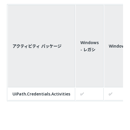
Windows
アクティビティ パッケージ
Windows
- レガシ
UiPath.Credentials.Activities
✅
✅
いい
はい
thumb_up
thumb_down
え