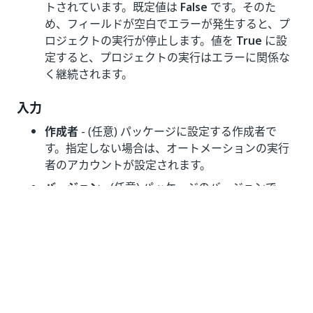
トされています。既定値は
False
です。そのた
め、フィールドが空白でエラーが発生すると、プ
ロジェクトの実行が停止します。値を
True
に設
定すると、プロジェクトの実行はエラーに関係な
く継続されます。
入力
作成者
- (任意) パッケージに設定する作成者で
す。指定しない場合は、オートメーションの実行
者のアカウントが設定されます。
バージョン
- (任意) パッケージのバージョンで
す。既定値は「
」形式
major.minor.timestamp
で、
と
はプロジェクトのバージョン
major
minor
から取得されます。
検証をスキップ
- (任意) プロジェクトの検証をス
キップします。既定値は
Off
です (検証が実行さ
れます)。