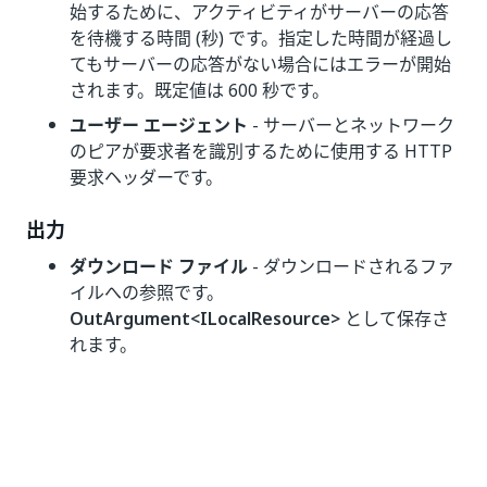
始するために、アクティビティがサーバーの応答
を待機する時間 (秒) です。指定した時間が経過し
てもサーバーの応答がない場合にはエラーが開始
されます。既定値は 600 秒です。
ユーザー エージェント
- サーバーとネットワーク
のピアが要求者を識別するために使用する HTTP
要求ヘッダーです。
出力
ダウンロード ファイル
- ダウンロードされるファ
イルへの参照です。
OutArgument<ILocalResource>
として保存さ
れます。
いい
はい
thumb_up
thumb_down
え