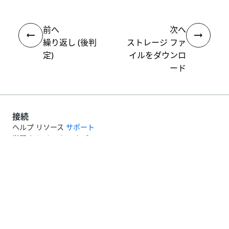
前へ
次へ
繰り返し (後判
ストレージ ファ
定)
イルをダウンロ
ード
接続
ヘルプ リソース
サポート
学習する
UiPath アカデミー
質問する
UiPath フォーラム
最新情報を取得