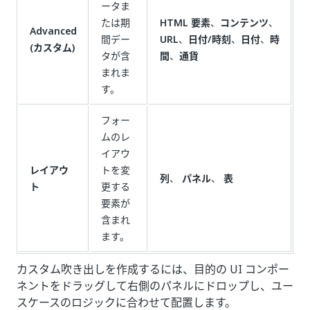
ータま
たは期
HTML 要素
、
コンテンツ
、
Advanced
間デー
URL
、
日付/時刻
、
日付
、
時
(カスタム)
タが含
間
、
通貨
まれま
す。
フォー
ムのレ
イアウ
レイアウ
トを変
列
、
パネル
、
表
ト
更する
要素が
含まれ
ます。
カスタム吹き出しを作成するには、目的の UI コンポー
ネントをドラッグして右側のパネルにドロップし、ユー
スケースのロジックに合わせて配置します。