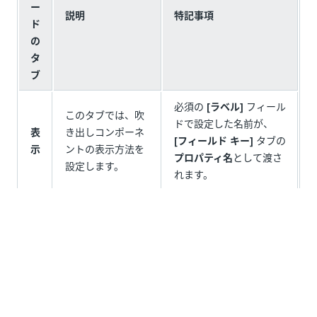
ー
説明
特記事項
ド
の
タ
ブ
必須の
[ラベル]
フィール
このタブでは、吹
ドで設定した名前が、
表
き出しコンポーネ
[フィールド キー]
タブの
示
ントの表示方法を
プロパティ名
として渡さ
設定します。
れます。
このタブでは、テ
複数の項目 (
セレクト ボ
デ
キスト フィールド
ックス
、
タブ
など) を含
ー
でエンド ユーザー
むコンポーネントの場
タ
に表示される既定
合、このタブでそれらの
値を設定します。
項目を定義します。
このタブでは、他