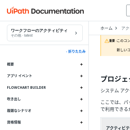
Open
ホーム
アク
Drop
ワークフローのアクティビティ
to
その他
·
latest
choo
このコ
重要 :
produ
新しいコ
- 折りたたみ
概要
アプリ イベント
プロジェ
FLOWCHART BUILDER
システム アクテ
吹き出し
ここでは、パッ
で利用できる
複雑なシナリオ
資格情報
アクティビテ