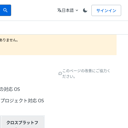
Search
言語
日本語
サインイン
search
translate
expand_more
りません。

このページの改善にご協力く
ださい。
の対応 OS
なプロジェクト対応 OS
クロスプラットフ