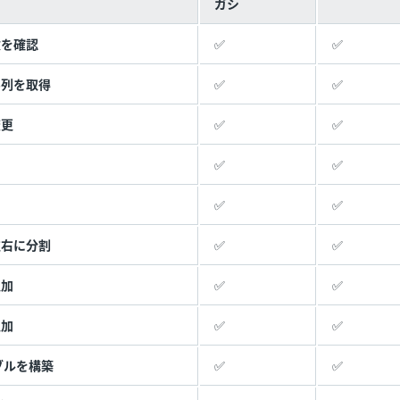
ガシ
致を確認
✅
✅
字列を取得
✅
✅
変更
✅
✅
✅
✅
✅
✅
左右に分割
✅
✅
追加
✅
✅
追加
✅
✅
ブルを構築
✅
✅