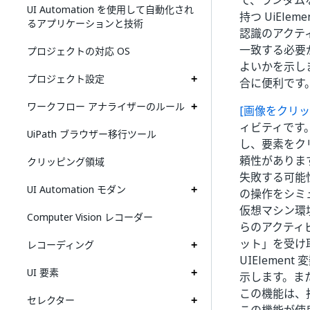
て、ランダム
UI Automation を使用して自動化され
持つ UiEl
るアプリケーションと技術
認識のアクテ
一致する必要
プロジェクトの対応 OS
よいかを示し
プロジェクト設定
合に便利です
ワークフロー アナライザーのルール
[画像をクリック
ィビティです
UiPath ブラウザー移行ツール
し、要素をク
頼性がありま
クリッピング領域
失敗する可能
UI Automation モダン
の操作をシミュ
仮想マシン環
Computer Vision レコーダー
らのアクティ
ット」を受け
レコーディング
UIEleme
UI 要素
示します。ま
この機能は、
セレクター