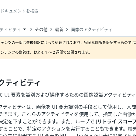
その他
最新
画像のアクティビティ
ティビティ
down
se
ンテンツの一部は機械翻訳によって処理されており、完全な翻訳を保証するものではあ
ct
ンテンツの翻訳は、およそ 1 ～ 2 週間で公開されます。
クティビティ
て UI 要素を識別および操作するための画像認識アクティビテ
クティビティは、画像を UI 要素識別の手段として使用し、人
できます。これらのアクティビティを使用して、指定した画像
決定を下すことができます。また、ループで
[リトライ スコープ
することで、特定のアクションを実行することもできます。端