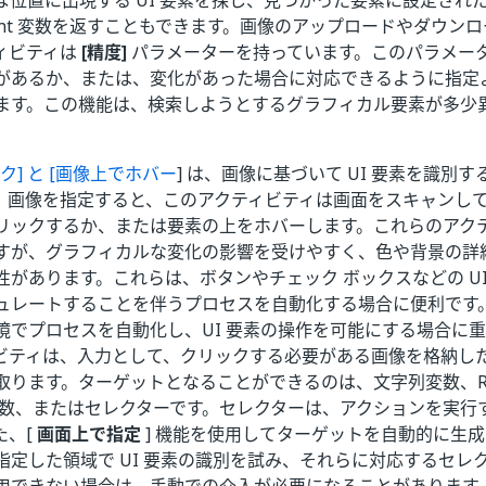
な位置に出現する UI 要素を探し、見つかった要素に設定され
ement 変数を返すこともできます。画像のアップロードやダウン
ィビティは
[精度]
パラメーターを持っています。このパラメーター
があるか、または、変化があった場合に対応できるように指定
ます。この機能は、検索しようとするグラフィカル要素が多少
。
] と [
画像上でホバー
] は、画像に基づいて UI 要素を識別
。画像を指定すると、このアクティビティは画面をスキャンし
リックするか、または要素の上をホバーします。これらのアク
すが、グラフィカルな変化の影響を受けやすく、色や背景の詳
性があります。これらは、ボタンやチェック ボックスなどの U
レートすることを伴うプロセスを自動化する場合に便利です。また
境でプロセスを自動化し、UI 要素の操作を可能にする場合に
ビティは、入力として、クリックする必要がある画像を格納し
取ります。ターゲットとなることができるのは、文字列変数、Reg
nt 変数、またはセレクターです。セレクターは、アクションを実
た、[
画面上で指定
] 機能を使用してターゲットを自動的に生
指定した領域で UI 要素の識別を試み、それらに対応するセレ