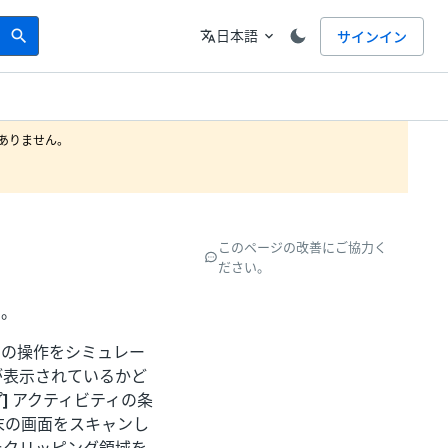
Search
言語
日本語
サインイン
search
translate
expand_more
りません。

このページの改善にご協力く
ださい。
ィ。
間の操作をシミュレー
が表示されているかど
]
アクティビティの条
末の画面をスキャンし