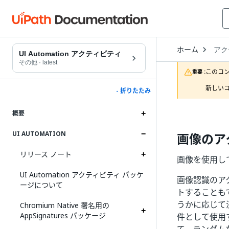
Open
ホーム
アク
Drop
UI Automation アクティビティ
to
その他
·
latest
choo
このコ
重要 :
produ
新しいコ
- 折りたたみ
概要
UI AUTOMATION
画像のア
リリース ノート
画像を使用し
UI Automation アクティビティ パッケ
画像認識のア
ージについて
トすることも
うかに応じて
Chromium Native 署名用の
AppSignatures パッケージ
件として使用