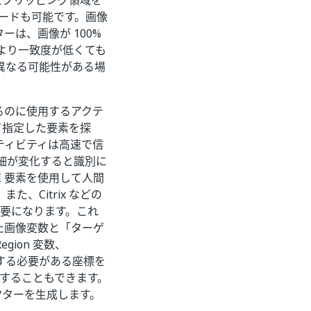
たクリッピング領域を
ロードも可能です。画像
は、画像が 100%
より一致度が低くても
異なる可能性がある場
するのに使用するアクテ
て指定した要素を探
ティビティは高速で信
細が変化すると識別に
I 要素を使用して人間
、Citrix などの
重要になります。これ
た画像変数と「ターゲ
ion 変数、
行する必要がある座標を
成することもできます。
クターを生成します。