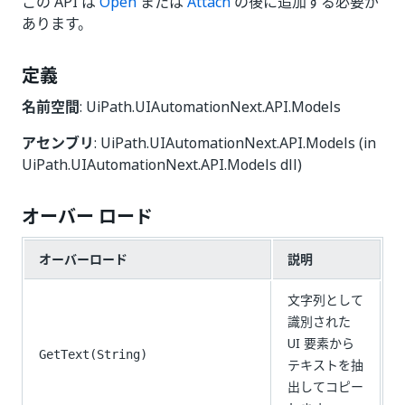
この API は
Open
または
Attach
の後に追加する必要が
あります。
定義
名前空間
: UiPath.UIAutomationNext.API.Models
アセンブリ
: UiPath.UIAutomationNext.API.Models (in
UiPath.UIAutomationNext.API.Models dll)
オーバー ロード
オーバーロード
説明
文字列として
識別された
UI 要素から
GetText(String)
テキストを抽
出してコピー