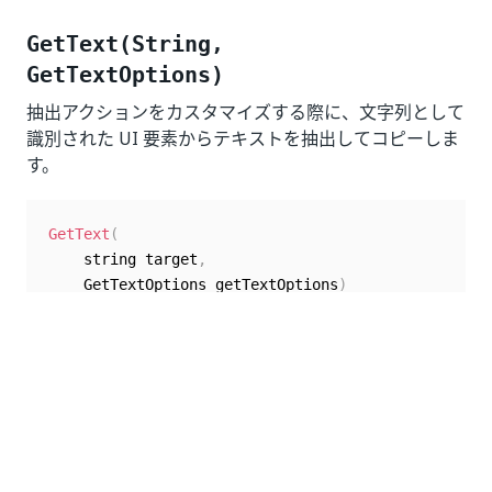
GetText(String,
GetTextOptions)
抽出アクションをカスタマイズする際に、文字列として
識別された UI 要素からテキストを抽出してコピーしま
す。
GetText
(
    string target
,
    GetTextOptions getTextOptions
)
String
: Indicate the UI element captured in the
target
Object Repository that you want to extract.
: Additional options to
getTextOptions
GetTextOptions
customize the text extraction process. You can choose
to customize: