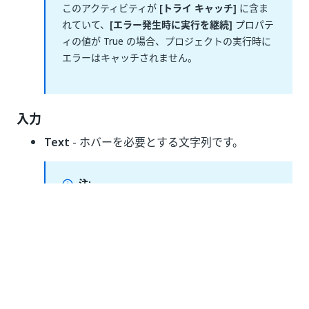
このアクティビティが
[トライ キャッチ]
に含ま
れていて、
[エラー発生時に実行を継続]
プロパテ
ィの値が True の場合、プロジェクトの実行時に
エラーはキャッチされません。
入力
Text
- ホバーを必要とする文字列です。
注:
文字列はすべて引用符で囲む必要があります。
Occurrence
- Text フィールドの文字列が、指定
した UI 要素の中で複数回出現する場合は、クリ
ックを必要とする出現回数をここに指定します。
たとえば、文字列が 4 回出現し、1 回目に出現し