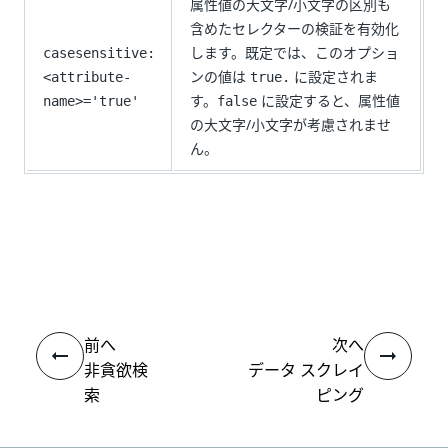
属性値の大文字/小文字の区別も
含めたセレクターの検証を有効化
します。既定では、このオプショ
casesensitive:
ンの値は
に設定されま
<attribute-
true.
す。
に設定すると、属性値
name>='true'
false
の大文字/小文字が考慮されませ
ん。
いい
はい
thumb_up
thumb_down
え
前へ
次へ
非貪欲検
データ スクレイ
索
ピング