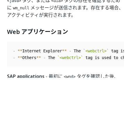
タグ、または
タグの存在を確認するため
<java>
<uia>
に
メッセージが送信されます。存在する場合、
wm_null
アクティビティが実行されます。
Web アプリケーション
-
**
Internet Explorer
**
-
 The 
`
<webctrl>
`
 tag is u
-
**
Others
**
-
 The 
`
<webctrl>
`
 tag is used to chec
SAP applications
- 最初に
タグを確認した後、
<wnd>
SAP 固有の API を使用して、セッションがビジーかど
うかを検出します。
ターゲット
– アクティビティの操作対象となる UI
要素を識別します。