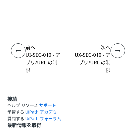
いい
はい
thumb_up
thumb_down
え
前へ
次へ
UI-SEC-010 - ア
UX-SEC-010 - ア
プリ/URL の制
プリ/URL の制
限
限
接続
ヘルプ リソース
サポート
学習する
UiPath アカデミー
質問する
UiPath フォーラム
最新情報を取得