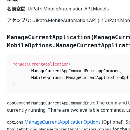
名前空間
: UiPath.MobileAutomation.API.Models
アセンブリ
: UiPath.MobileAutomation.API (in UiPath.Mob
ManageCurrentApplication(ManageCurr
MobileOptions.ManageCurrentApplicat
ManageCurrentApplication
(
	    ManageCurrentAppCommandEnum appCommand
,
	    MobileOptions
.
 ManageCurrentApplicationOpt
)
: The command th
appCommand
ManageCurrentAppCommandEnum
currently running. There are two available commands,
L
ManageCurrentApplicationOptions
(Optional): S
options
for the
MobileOptions.ManageCurrentApplicationOptions