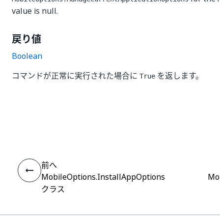
value is null.
戻り値
Boolean
コマンドが正常に実行された場合に
を返します。
True
はい
いいえ
thumb_up
thumb_down
前へ
MobileOptions.InstallAppOptions
Mob
クラス