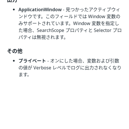
ApplicationWindow
- 見つかったアクティブウィ
ンドウです。このフィールドでは Window 変数の
みサポートされています。Window 変数を指定し
た場合、SearchScope プロパティと Selector プロ
パティは無視されます。
その他
プライベート
- オンにした場合、変数および引数
の値が Verbose レベルでログに出力されなくなり
ます。
いい
はい
thumb_up
thumb_down
え