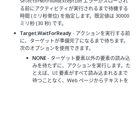
エラーがスローされ
SelectorNotFoundException
る前にアクティビティが実行されるまで待機する
時間 (ミリ秒単位) を指定します。既定値は 30000
ミリ秒 (30 秒) です。
Target.WaitForReady
- アクションを実行する前
に、ターゲットが準備完了になるまで待ちます。
次のオプションを使用できます。
NONE
- ターゲット要素以外の要素の読み込
みを待たずに、アクションを実行します。た
とえば、UI 要素がすべて読み込まれるまで
待つことなく、Web ページからテキストを
取得したり、特定のボタンをクリックしたり
する場合に、このオプションを使用できま
す。ボタンがまだ読み込まれていない要素
(スクリプトなど) に依存している場合、これ
は望ましくない結果を招く可能性がありま
す。
Interactive/Complete
- 実際に操作を実行