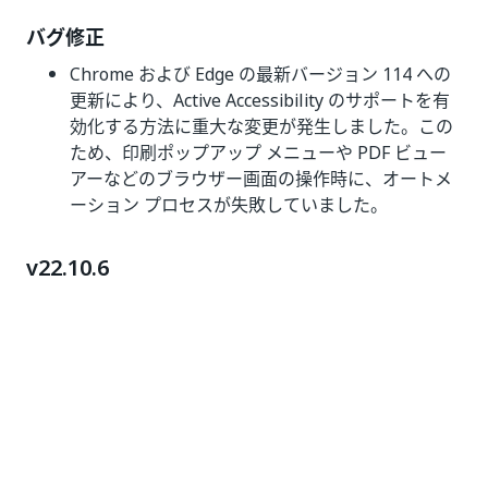
バグ修正
Chrome および Edge の最新バージョン 114 への
更新により、Active Accessibility のサポートを有
効化する方法に重大な変更が発生しました。この
ため、印刷ポップアップ メニューや PDF ビュー
アーなどのブラウザー画面の操作時に、オートメ
ーション プロセスが失敗していました。
v22.10.6
公開日: 2023 年 6 月 7 日
バグ修正
[CV 画面スコープ] アクティビティのカードから
[UiPath Screen OCR] を削除しても、または [プロ
ジェクト設定] で OCR を無効化しても、ローカル
サーバーから OCR の単語ボックスが返され続ける