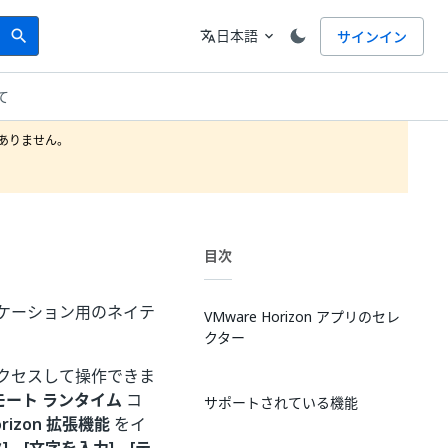
Search
言語
日本語
サインイン
search
translate
expand_more
て
りません。

目次
プリケーション用のネイテ
VMware Horizon アプリのセレ
クター
アクセスして操作できま
 リモート ランタイム
コ
サポートされている機能
Horizon 拡張機能
をイ