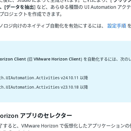
後に、Studio によって生成されます。これにより、[
クリック
、[データを抽出
] など、あらゆる種類の UI Automation 
 プロジェクトを作成できます。
 テクノロジ向けのネイティブ自動化を有効にするには、
設定手順
を
rizon Client
(旧
VMware Horizon Client
) を自動化するには、次の
。
v24.10.11 以降
th.UIAutomation.Activities
v23.10.18 以降
th.UIAutomation.Activities
Horizon アプリのセレクター
すると、VMware Horizon で仮想化したアプリケーションの