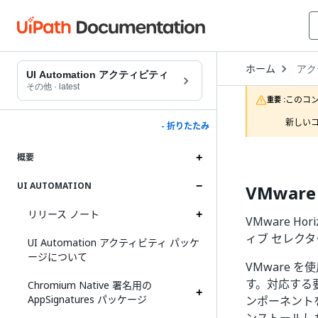
Open
ホーム
アク
Drop
UI Automation アクティビティ
to
その他
·
latest
choo
このコ
重要 :
produ
新しいコ
- 折りたたみ
概要
UI AUTOMATION
VMwar
リリース ノート
VMware 
ィブ セレク
UI Automation アクティビティ パッケ
ージについて
VMware
す。対応する
Chromium Native 署名用の
AppSignatures パッケージ
ンポーネント