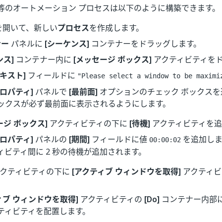
等のオートメーション プロセスは以下のように構築できます。
o を開いて、新しい
プロセス
を作成します。
ナー
パネルに
[シーケンス]
コンテナーをドラッグします。
ンス]
コンテナー内に
[メッセージ ボックス]
アクティビティを
テキスト]
フィールドに
"Please select a window to be maximi
プロパティ]
パネルで
[最前面]
オプションのチェック ボックスを
ックスが必ず最前面に表示されるようにします。
ージ ボックス]
アクティビティの下に
[待機]
アクティビティを追
プロパティ]
パネルの
[期間]
フィールドに値
を追加しま
00:00:02
ィビティ間に 2 秒の待機が追加されます。
クティビティの下に
[アクティブ ウィンドウを取得]
アクティビ
ィブ ウィンドウを取得]
アクティビティの
[Do]
コンテナー内部
ティビティを配置します。