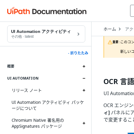
Open
ホーム
アク
Drop
UI Automation アクティビティ
to
その他
·
latest
choo
このコ
重要 :
produ
新しいコ
- 折りたたみ
概要
UI AUTOMATION
OCR 
リリース ノート
UI Auto
UI Automation アクティビティ パッケ
OCR エン
ージについて
ィ]
パネルにア
で変更するこ
Chromium Native 署名用の
AppSignatures パッケージ