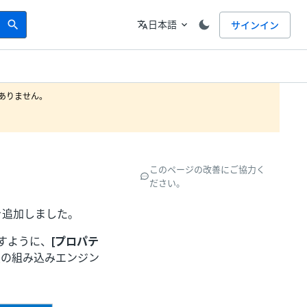
Search
言語
日本語
サインイン
search
translate
expand_more
りません。

このページの改善にご協力く
ださい。
トを追加しました。
すように、
[プロパテ
意の組み込みエンジン