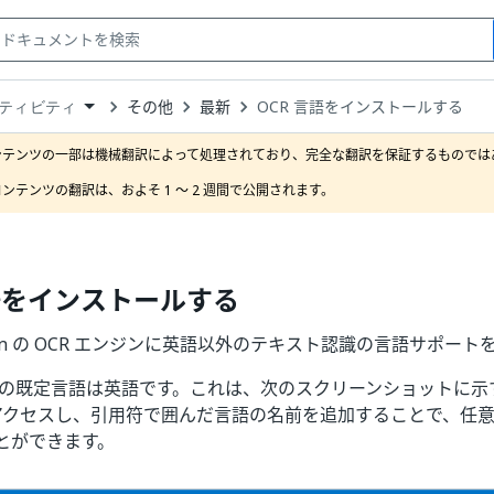
その他
最新
OCR 言語をインストールする
ティビティ
down
se
ンテンツの一部は機械翻訳によって処理されており、完全な翻訳を保証するものではあ
ct
ンテンツの翻訳は、およそ 1 ～ 2 週間で公開されます。
言語をインストールする
mation の OCR エンジンに英語以外のテキスト認識の言語サポー
ジンの既定言語は英語です。これは、次のスクリーンショットに示
クセスし、引用符で囲んだ言語の名前を追加することで、任
とができます。