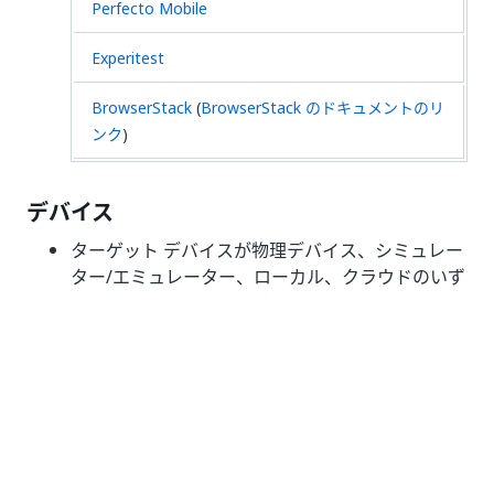
Perfecto Mobile
Experitest
BrowserStack
(
BrowserStack のドキュメントのリ
ンク
)
デバイス
ターゲット デバイスが物理デバイス、シミュレー
ター/エミュレーター、ローカル、クラウドのいず
れであっても、テストのためには Appium を実行
する必要があります。
Appium に加えて、iOS または Android デバイス
に固有のオートメーション フレームワークもイン
ストールする必要があります。UI テストの構築と
実行には、これらのフレームワークが不可欠で
す。サポートされているオートメーション フレー