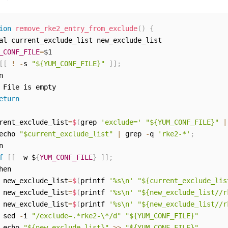
ion
remove_rke2_entry_from_exclude
(
)
{
al current_exclude_list new_exclude_list

_CONF_FILE
=
$1

[
[
!
-
s 
"${YUM_CONF_FILE}"
]
]
;


 File is empty

eturn
rent_exclude_list
=
$
(
grep 
'exclude='
"${YUM_CONF_FILE}"
|
echo 
"$current_exclude_list"
|
 grep 
-
q 
'rke2-*'
;


f
[
[
-
w $
{
YUM_CONF_FILE
}
]
]
;
hen

 new_exclude_list
=
$
(
printf 
'%s\n'
"${current_exclude_lis
 new_exclude_list
=
$
(
printf 
'%s\n'
"${new_exclude_list//r
 new_exclude_list
=
$
(
printf 
'%s\n'
"${new_exclude_list//r
 sed 
-
i 
"/exclude=.*rke2-\*/d"
"${YUM_CONF_FILE}"
 echo 
"${new_exclude_list}"
>>
"${YUM_CONF_FILE}"