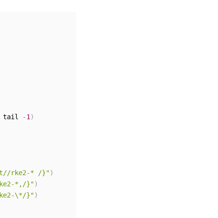
 tail 
-
1
)
t//rke2-* /}"
)
ke2-*,/}"
)
ke2-\*/}"
)