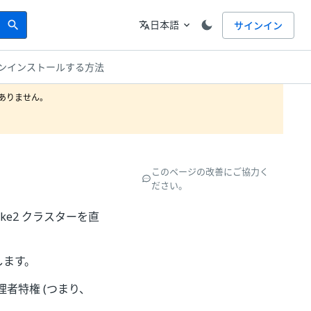
Search
言語
日本語
サインイン
search
translate
expand_more
ンインストールする方法
りません。

このページの改善にご協力く
ださい。
ke2 クラスターを直
します。
者特権 (つまり、