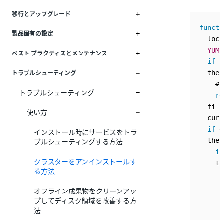
移行とアップグレード
funct
製品固有の設定
  loc
YUM
ベスト プラクティスとメンテナンス
if
トラブルシューティング
  then
    #
トラブルシューティング
r
  fi

使い方
  cur
if
 
インストール時にサービスをトラ
ブルシューティングする方法
  then
i
クラスターをアンインストールす
    t
る方法
     
     
オフライン成果物をクリーンアッ
     
プしてディスク領域を改善する方
     
法
     