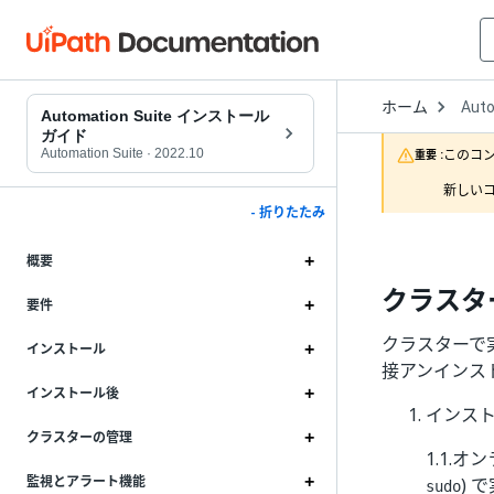
Open
ホーム
Auto
Drop
Automation Suite インストール
to
ガイド
choo
Automation Suite
·
2022.10
このコ
重要 :
produ
新しいコ
- 折りたたみ
概要
クラスタ
要件
クラスターで実
インストール
接アンインス
インストール後
インス
クラスターの管理
1.1.
監視とアラート機能
)
sudo