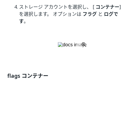
ストレージ アカウントを選択し、 [
コンテナー
]
を選択します。 オプションは
フラグ
と
ログで
す
。
flags コンテナー
フラグ
コンテナーには、管理または単純にさまざまな
操作のステータスを報告するために必要な必要ないろい
ろなフラグまたはファイルを格納します。新しいクラス
ターでは、
flags
コンテナーの内容は通常次の例のよう
に表示されます。