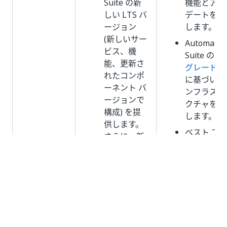
Suite の新
機能とアッ
しい LTS バ
デートを入
ージョン
します。
(新しいサー
Automatio
ビス、機
Suite の
ア
能、更新さ
グレード 
れたコンポ
に基づいて
ーネント バ
ンフラスト
ージョンで
クチャを更
構成) を提
します。
供します。
ベスト プ
さらに、新
ティスに従
しい LTS バ
て、アップ
ージョンと
レードを実
インフラス
する前にバ
トラクチャ
クアップを
コンポーネ
成します。
ントの更新
された
アッ