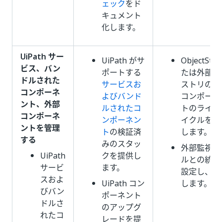
ェック
をド
キュメント
化します。
UiPath サー
UiPath がサ
ObjectSto
ビス、バン
ポートする
たは外部レ
ドルされた
サービスお
ストリの外
コンポーネ
よびバンド
コンポーネ
ント、外部
ルされたコ
トのライフ
コンポーネ
ンポーネン
イクルを管
ントを管理
ト
の検証済
します。
する
みのスタッ
外部監視ツ
UiPath
クを提供し
ルとの統合
サービ
ます。
設定し、維
スおよ
UiPath コン
します。
びバン
ポーネント
ドルさ
のアップグ
れたコ
レードを提