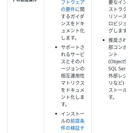
フトウェア
要なインフ
の要件
に関
ストラクチ
するガイダ
リソースを
ンスをドキ
ロビジョニ
ュメント化
グします。
します。
推奨される
サポートさ
部コンポー
れるサービ
ント
スとそのバ
(ObjectSt
ージョンの
SQL Serve
相互運用性
外部レジス
マトリクス
リなど) を
をドキュメ
ストールし
ント化しま
す。
す。
インストー
ルの
前提条
件の検証チ