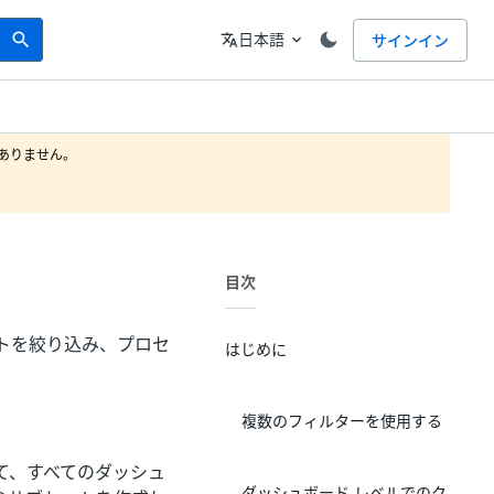
Search
言語
日本語
サインイン
search
translate
expand_more
りません。

目次
トを絞り込み、プロセ
はじめに
複数のフィルターを使用する
て、すべてのダッシュ
ダッシュボード レベルでのク