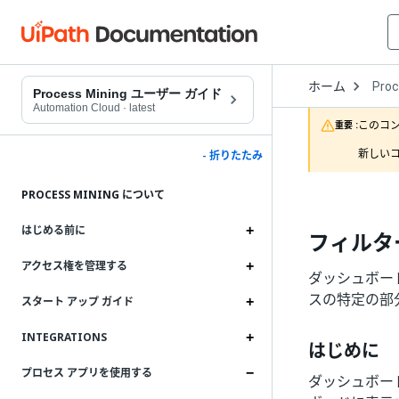
Open
ホーム
Proc
Drop
Process Mining ユーザー ガイド
to
Automation Cloud
·
latest
choo
このコ
重要 :
produ
新しいコ
- 折りたたみ
PROCESS MINING について
はじめる前に
フィルタ
アクセス権を管理する
ダッシュボー
スの特定の部
スタート アップ ガイド
INTEGRATIONS
はじめに
プロセス アプリを使用する
ダッシュボー