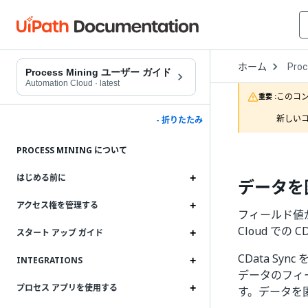
Open
ホーム
Proc
Drop
Process Mining ユーザー ガイド
to
Automation Cloud
·
latest
choo
このコ
重要 :
produ
新しいコ
- 折りたたみ
PROCESS MINING について
はじめる前に
データを
アクセス権を管理する
フィールド値が 
Cloud での
スタート アップ ガイド
CData S
INTEGRATIONS
データのフィー
プロセス アプリを使用する
す。データを