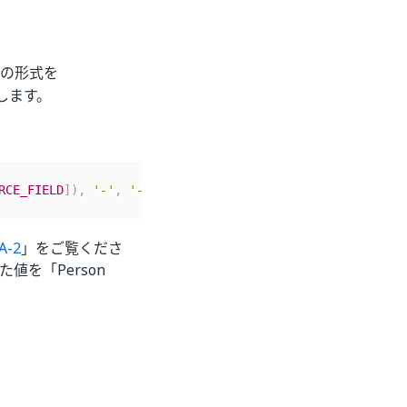
の形式を
します。
RCE_FIELD
]
)
,
'-'
,
'-'
)
AS
[
DESTINATION_FIELD
]
FROM
[
SOUR
A-2
」をご覧くださ
値を「Person