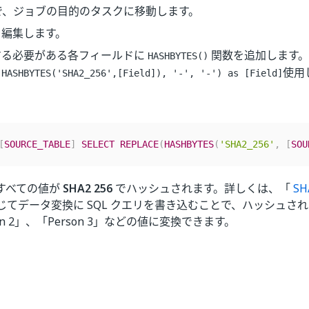
a で、ジョブの目的のタスクに移動します。
を編集します。
する必要がある各フィールドに
関数を追加します。
HASHBYTES()
使用
(HASHBYTES('SHA2_256',[Field]), '-', '-') as [Field]
[
SOURCE_TABLE
]
SELECT
REPLACE
(
HASHBYTES
(
'SHA2_256'
,
[
SOU
すべての値が
SHA2 256
でハッシュされます。詳しくは、「
SH
てデータ変換に SQL クエリを書き込むことで、ハッシュされた
on 2」、「Person 3」などの値に変換できます。
はい
いいえ
thumb_up
thumb_down