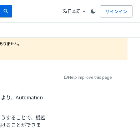
Search
言語
日本語
サインイン
search
translate
expand_more
りません。

Help improve this page
り、Automation
。こうすることで、機密
に届けることができま