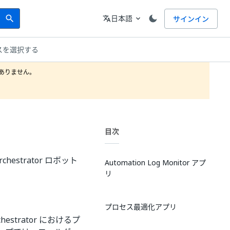
Search
言語
日本語
サインイン
search
translate
expand_more
スを選択する
りません。

目次
rchestrator ロボット
Automation Log Monitor アプ
リ
プロセス最適化アプリ
strator におけるプ