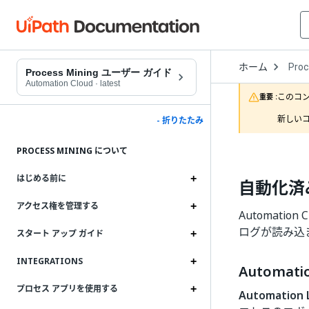
Open
ホーム
Proc
Drop
Process Mining ユーザー ガイド
to
Automation Cloud
·
latest
choo
このコ
重要 :
produ
新しいコ
- 折りたたみ
PROCESS MINING について
はじめる前に
自動化済
アクセス権を管理する
Automation
ログが読み込
スタート アップ ガイド
INTEGRATIONS
Automati
プロセス アプリを使用する
Automation 