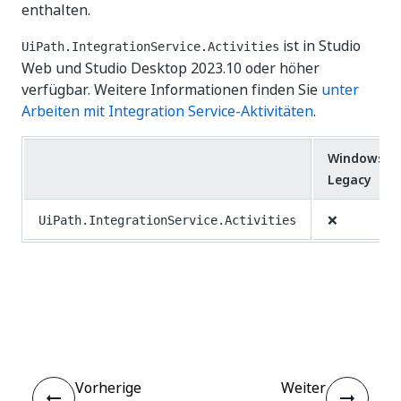
enthalten.
ist in Studio
UiPath.IntegrationService.Activities
Web und Studio Desktop 2023.10 oder höher
verfügbar. Weitere Informationen finden Sie
unter
Arbeiten mit Integration Service-Aktivitäten
.
Windows –
Legacy
❌
UiPath.IntegrationService.Activities
Ja
Nein
thumb_up
thumb_down
Vorherige
Weiter