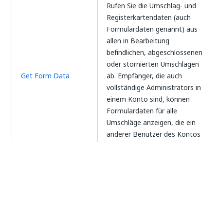
Rufen Sie die Umschlag- und
Registerkartendaten (auch
Formulardaten genannt) aus
allen in Bearbeitung
befindlichen, abgeschlossenen
oder stornierten Umschlägen
Get Form Data
ab. Empfänger, die auch
vollständige Administrators in
einem Konto sind, können
Formulardaten für alle
Umschläge anzeigen, die ein
anderer Benutzer des Kontos
an sie gesendet hat.
Senden Sie einen
Send Envelope
Entwurfsumschlag in
DocuSign.
Fügen Sie einem vorhandenen