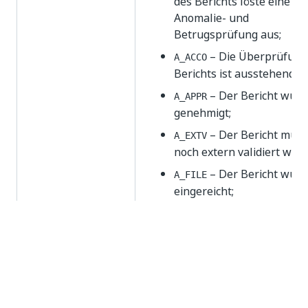
des Berichts löste eine
Anomalie- und
Betrugsprüfung aus;
– Die Überprüfung
A_ACCO
Berichts ist ausstehend;
– Der Bericht wurd
A_APPR
genehmigt;
– Der Bericht muss
A_EXTV
noch extern validiert wer
– Der Bericht wurd
A_FILE
eingereicht;
– Der Bericht wurd
A_NOTF
nicht eingereicht;
– Die
A_PBDG
Berichtsgenehmigung hä
von der Budgetgenehmig
Genehmigungsstatus
ab;
Code