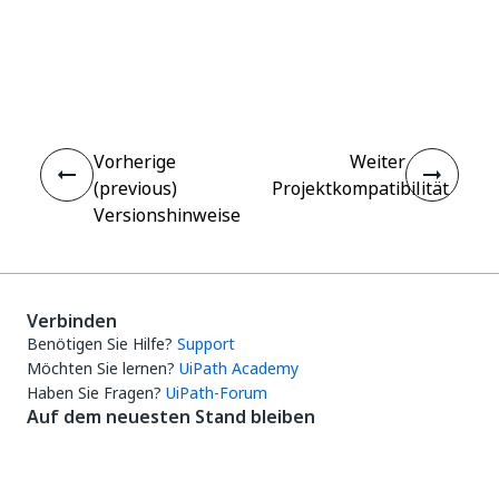
Ja
Nein
thumb_up
thumb_down
Vorherige
Weiter
(previous)
Projektkompatibilität
Versionshinweise
Verbinden
Benötigen Sie Hilfe?
Support
Möchten Sie lernen?
UiPath Academy
Haben Sie Fragen?
UiPath-Forum
Auf dem neuesten Stand bleiben