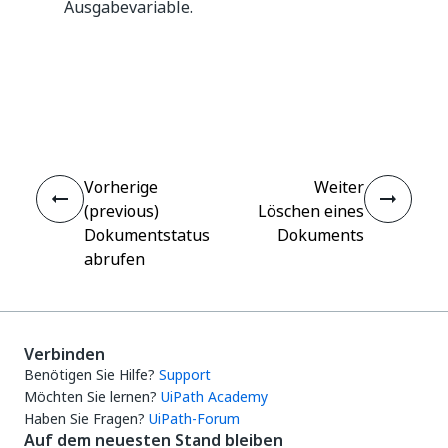
Ausgabevariable.
Ja
Nein
thumb_up
thumb_down
Vorherige
Weiter
(previous)
Löschen eines
Dokumentstatus
Dokuments
abrufen
Verbinden
Benötigen Sie Hilfe?
Support
Möchten Sie lernen?
UiPath Academy
Haben Sie Fragen?
UiPath-Forum
Auf dem neuesten Stand bleiben