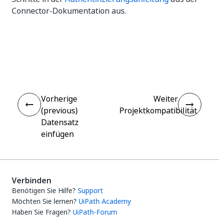
Connector-Dokumentation aus.
Ja
Nein
thumb_up
thumb_down
Vorherige
Weiter
(previous)
Projektkompatibilität
Datensatz
einfügen
Verbinden
Benötigen Sie Hilfe?
Support
Möchten Sie lernen?
UiPath Academy
Haben Sie Fragen?
UiPath-Forum