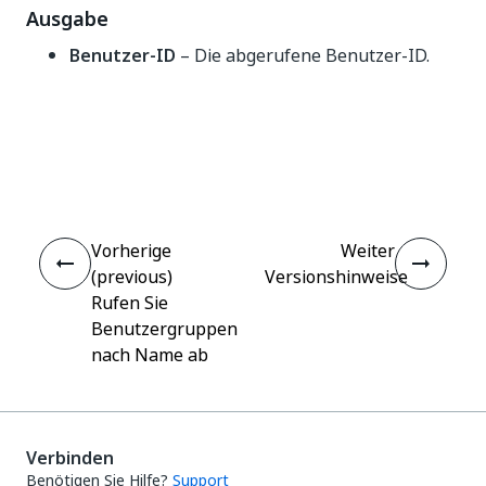
Ausgabe
Benutzer-ID
– Die abgerufene Benutzer-ID.
Ja
Nein
thumb_up
thumb_down
Vorherige
Weiter
(previous)
Versionshinweise
Rufen Sie
Benutzergruppen
nach Name ab
Verbinden
Benötigen Sie Hilfe?
Support