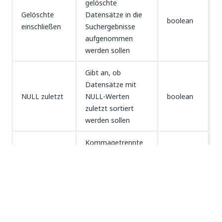
gelöschte
Gelöschte
Datensätze in die
boolean
einschließen
Suchergebnisse
aufgenommen
werden sollen
Gibt an, ob
Datensätze mit
NULL zuletzt
NULL-Werten
boolean
zuletzt sortiert
werden sollen
Kommagetrennte
Liste von Feldern,
Sortieren
nach denen die
string
nach
Ergebnisse sortiert
werden sollen
Maximale Anzahl