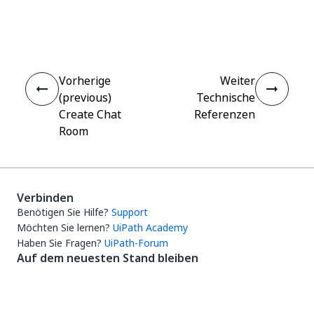
Ja
Nein
thumb_up
thumb_down
Vorherige
Weiter
(previous)
Technische
Create Chat
Referenzen
Room
Verbinden
Benötigen Sie Hilfe?
Support
Möchten Sie lernen?
UiPath Academy
Haben Sie Fragen?
UiPath-Forum
Auf dem neuesten Stand bleiben