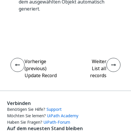
dem ausgewählten Objekt automatisch
generiert.
Ja
Nein
thumb_up
thumb_down
Vorherige
Weiter
(previous)
List all
Update Record
records
Verbinden
Benötigen Sie Hilfe?
Support
Möchten Sie lernen?
UiPath Academy
Haben Sie Fragen?
UiPath-Forum
Auf dem neuesten Stand bleiben