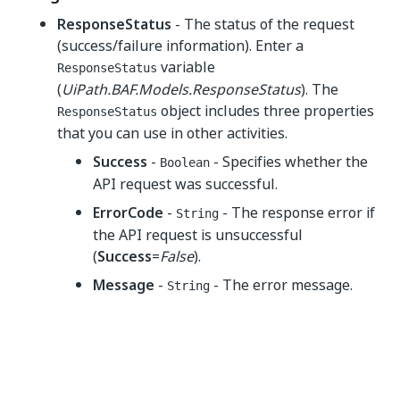
ResponseStatus
- The status of the request
(success/failure information). Enter a
variable
ResponseStatus
(
UiPath.BAF.Models.ResponseStatus
). The
object includes three properties
ResponseStatus
that you can use in other activities.
Success
-
- Specifies whether the
Boolean
API request was successful.
ErrorCode
-
- The response error if
String
the API request is unsuccessful
(
Success
=
False
).
Message
-
- The error message.
String
Ja
Nein
thumb_up
thumb_down