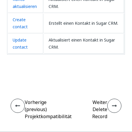
aktualisieren
CRM.
Create
Erstellt einen Kontakt in Sugar CRM.
contact
Update
Aktualisiert einen Kontakt in Sugar
contact
CRM.
Ja
Nein
thumb_up
thumb_down
Vorherige
Weiter
(previous)
Delete
Projektkompatibilität
Record