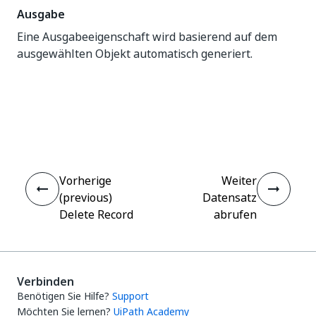
Ausgabe
Eine Ausgabeeigenschaft wird basierend auf dem
ausgewählten Objekt automatisch generiert.
Ja
Nein
thumb_up
thumb_down
Vorherige
Weiter
(previous)
Datensatz
Delete Record
abrufen
Verbinden
Benötigen Sie Hilfe?
Support
Möchten Sie lernen?
UiPath Academy