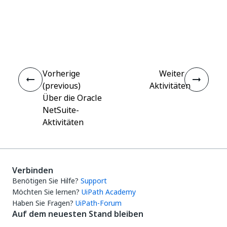
Ja
Nein
thumb_up
thumb_down
Vorherige
Weiter
(previous)
Aktivitäten
Über die Oracle
NetSuite-
Aktivitäten
Verbinden
Benötigen Sie Hilfe?
Support
Möchten Sie lernen?
UiPath Academy
Haben Sie Fragen?
UiPath-Forum
Auf dem neuesten Stand bleiben