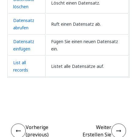
Löscht einen Datensatz.
löschen
Datensatz
Ruft einen Datensatz ab.
abrufen
Datensatz
Fügen Sie einen neuen Datensatz
einfügen
ein.
List all
Listet alle Datensätze auf.
records
Ja
Nein
thumb_up
thumb_down
Vorherige
Weiter
(previous)
Erstellen Sie