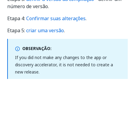
número de versão.
Etapa 4:
Confirmar suas alterações
.
Etapa 5:
criar uma versão
.
OBSERVAÇÃO:
If you did not make any changes to the app or
discovery accelerator, it is not needed to create a
new release.
Etapas para implantar o aplicativo
ou o Acelerador de Descoberta com
o novo conjunto de dados
Etapa 6:
gerar um cache com a versão criada e o