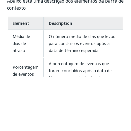
Abaixo está uma descrição dos elementos da barra de
contexto.
Element
Description
Média de
O número médio de dias que levou
dias de
para concluir os eventos após a
atraso
data de término esperada.
A porcentagem de eventos que
Porcentagem
foram concluídos após a data de
de eventos
término esperada dentro do
atrasados
período selecionado.
Número de
O número total de eventos.
eventos
Número de
O número total de casos.
casos