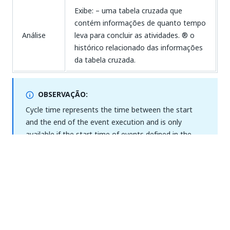
Exibe: – uma tabela cruzada que
contém informações de quanto tempo
Análise
leva para concluir as atividades. ® o
histórico relacionado das informações
da tabela cruzada.
OBSERVAÇÃO:
Cycle time represents the time between the start
and the end of the event execution and is only
available if the start time of events defined in the
data.
Sim
Não
thumb_up
thumb_down