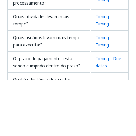
processamento?
Quais atividades levam mais
Timing -
tempo?
Timing
Quais usuários levam mais tempo
Timing -
para executar?
Timing
O “prazo de pagamento” está
Timing - Due
sendo cumprido dentro do prazo?
dates
Qual é o histórico dos custos
Timing - Due
envolvidos com o pagamento de
dates
faturas?
Quais são os custos envolvidos em
Timing - Due
cumprir ou não cumprir nossa data
dates
de vencimento?
Quantos dias por caso está o
Timing - Due